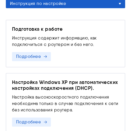
Инструкция по настройке
устранения нарушений на основании п. 3 ст. 44
Федерального закона от 07.07.2003 N 126-ФЗ «О
связи»
Подготовка к работе
Инструкция содержит информацию, как
подключиться с роутером и без него.
Подробнее
Настройка Windows XP при автоматических
настройках подключения (DHCP).
Настройка высокоскоростного подключения
необходима только в случае подключения к сети
без использования роутера.
Подробнее