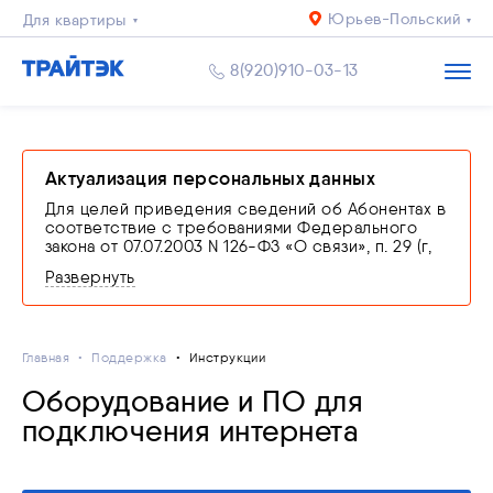
Юрьев-Польский
Для квартиры
Для дома
8(920)910-03-13
Бизнесу
Актуализация персональных данных
Для целей приведения сведений об Абонентах в
соответствие с требованиями Федерального
закона от 07.07.2003 N 126-ФЗ «О связи», п. 29 (г,
ж) и 35 (в) Правил оказания телематических услуг
Развернуть
связи, утвержденных Постановлением
Правительства РФ от 31.12.2021 N 2607
производится проверка соответствия
персональных данных сведениям, заявленным в
Главная
договоре об оказании услуг связи путем
Поддержка
Инструкции
представления оператору связи оригинала
Оборудование и ПО для
документа, удостоверяющего личность.
В случае невыполнения абонентом обязанности
подключения интернета
по подтверждению сведений или
предоставления недостоверных сведений,
оператор связи оставляет за собой право
приостановить оказание услуг связи вплоть до